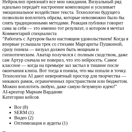
Нейроклип превзошёл все мои ожидания. Визуальный ряд
идеально передаёт настроение композиции и усиливает
эмоциональное воздействие текста. Технологии будущего
позволили воплотить образы, которые невозможно было бы
снять традиционными методами. Реакция публики говорит
сама за себя — это именно тот результат, о котором я мечтал
Комментарий специалиста
"Работать с Артуром было настоящим удовольствием! Когда я
впервые услышала трек со стихами Маргариты Пушкиной,
сразу поняла — визуал должен быть мощным и
гипнотическим. Аватар получился с полным сходством, даже
сам Артур сначала не поверил, что это нейросеть. Самое
классное — когда на премьере зал застыл в тишине после
окончания клипа. Вот тогда я поняла, что мы попали в точку.
Технологии AI дают невероятный простор для творчества —
никаких рамок, ограниченных пространством или бюджетом.
Можно воплотить любую, даже самую безумную идею!"
AI-креатор Мариам Варданян
Категории кейсов
Все
(8)
SERM
(1)
Видео
(2)
Оптимизация и аудиты
(1)