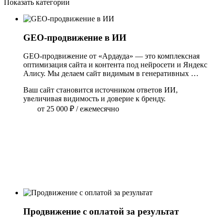
Показать категории
GEO-продвижение в ИИ
GEO-продвижение от «Ардауда» — это комплексная 
оптимизация сайта и контента под нейросети и Яндекс 
Алису. Мы делаем сайт видимым в генеративных 
ответах, усиливаем доверие через отзывы и отраслевые 
Ваш сайт становится источником ответов ИИ,
публикации, повышаем экспертность бренда и 
увеличивая видимость и доверие к бренду.
приводим клиентов к вам напрямую.
от 25 000
₽
/ ежемесячно
Продвижение с оплатой за результат