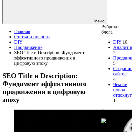
Меню
Рубрики
Главная
блога
Статьи и новости
DIY
DIY
10
Продвижение
Аналити
SEO Title и Description: Фундамент
2
эффективного продвижения в
Продвиж
цифровую эпоху
5
Создани
сайтов
SEO Title и Description:
4
Фундамент эффективного
Чем не
повод
продвижения в цифровую
отдохнут
эпоху
1
Есть
вопросы?
Менеджеров