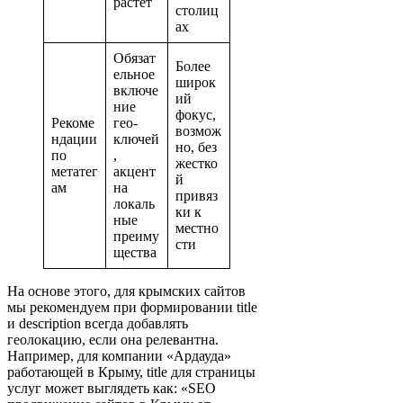
растет
столиц
ах
Обязат
Более
ельное
широк
включе
ий
ние
фокус,
Рекоме
гео-
возмож
ндации
ключей
но, без
по
,
жестко
метатег
акцент
й
ам
на
привяз
локаль
ки к
ные
местно
преиму
сти
щества
На основе этого, для крымских сайтов
мы рекомендуем при формировании title
и description всегда добавлять
геолокацию, если она релевантна.
Например, для компании «Ардауда»
работающей в Крыму, title для страницы
услуг может выглядеть как: «SEO