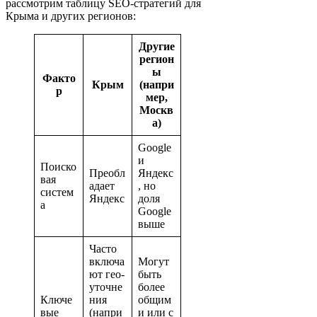
рассмотрим таблицу SEO-стратегий для
Крыма и других регионов:
Другие
регион
ы
Факто
Крым
(напри
р
мер,
Москв
а)
Google
и
Поиско
Преобл
Яндекс
вая
адает
, но
систем
Яндекс
доля
а
Google
выше
Часто
включа
Могут
ют гео-
быть
уточне
более
Ключе
ния
общим
вые
(напри
и или с