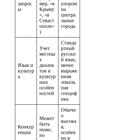
запрос
мер, «в
упором
ы
Крыму
на
», «в
центра
Севаст
льные
ополе»
города
)
Станда
Учет
ртный
местны
русски
х
й язык,
Язык и
диалек
менее
культур
тов и
выраже
а
культур
нная
ных
локаль
особен
ная
ностей
специф
ика
Обычн
о
Может
высока
быть
Конкур
я,
ниже,
енция
особен
но
но в