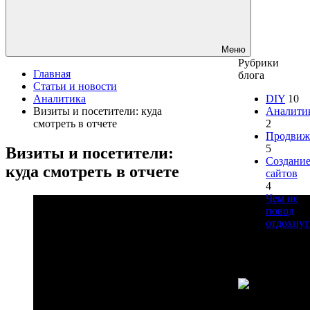
Меню
Рубрики
Главная
блога
Статьи и новости
Аналитика
DIY
10
Визиты и посетители: куда
Аналити
смотреть в отчете
2
Продвиж
5
Визиты и посетители:
Создани
куда смотреть в отчете
сайтов
4
Чем не
повод
отдохнут
1
Есть
вопросы?
Менеджеров