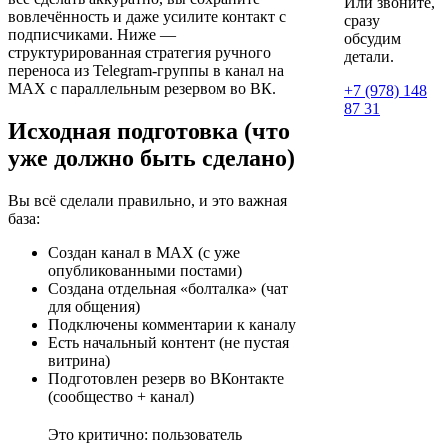
Или звоните,
вовлечённость и даже усилите контакт с
сразу
подписчиками. Ниже —
обсудим
структурированная стратегия ручного
детали.
переноса из Telegram-группы в канал на
MAX с параллельным резервом во ВК.
+7 (978) 148
87 31
Исходная подготовка (что
уже должно быть сделано)
Вы всё сделали правильно, и это важная
база:
Создан канал в MAX (с уже
опубликованными постами)
Создана отдельная «болталка» (чат
для общения)
Подключены комментарии к каналу
Есть начальный контент (не пустая
витрина)
Подготовлен резерв во ВКонтакте
(сообщество + канал)
Это критично: пользователь