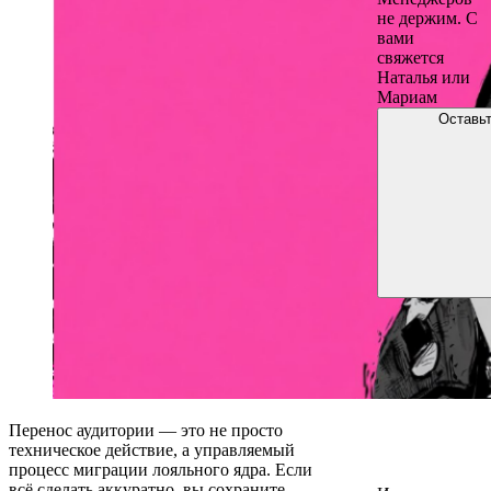
не держим. С
вами
свяжется
Наталья или
Мариам
Оставьт
Перенос аудитории — это не просто
техническое действие, а управляемый
процесс миграции лояльного ядра. Если
всё сделать аккуратно, вы сохраните