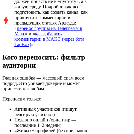
должен попасть не в «пустоту», а в
живую среду. Подробно как все
подготовить, как создать канал, как
прикрутить комментарии в
предыдущих статьях Ардауда:
«
перенос группы из
Т
елеграмм в
Макс
» и «
как добавить
комментарии в МАКС (через бота
TapBox)
»
Кого переносить: фильтр
аудитории
Главная ошибка — массовый спам всем
подряд. Это убивает доверие и может
привести к жалобам.
Переносим только:
Активных участников (пишут,
реагируют, читают)
Недавно онлайн (ориентир —
последние 1–2 недели)
«Живых» профилей (без признаков