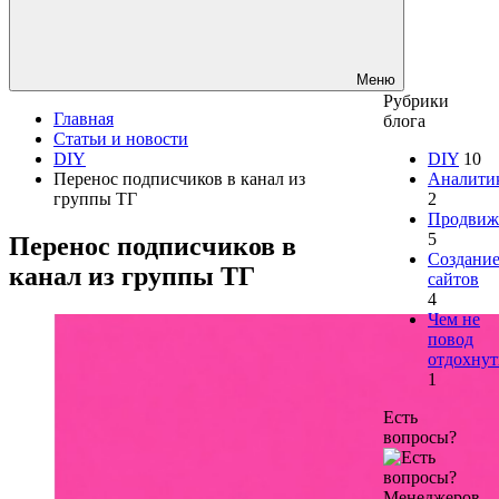
Меню
Рубрики
Главная
блога
Статьи и новости
DIY
DIY
10
Перенос подписчиков в канал из
Аналити
группы ТГ
2
Продвиж
5
Перенос подписчиков в
Создани
канал из группы ТГ
сайтов
4
Чем не
повод
отдохнут
1
Есть
вопросы?
Менеджеров