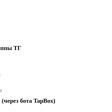
руппы ТГ
с
(через бота TapBox)