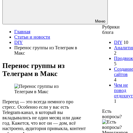
Меню
Рубрики
Главная
блога
Статьи и новости
DIY
DIY
10
Перенос группы из Телеграм в
Аналити
Макс
2
Продвиж
5
Перенос группы из
Создани
Телеграм в Макс
сайтов
4
Чем не
повод
отдохнут
1
Переезд — это всегда немного про
стресс. Особенно если у вас есть
Есть
Telegram-канал, в который вы
вопросы?
вкладывались не один месяц или даже
год. Кажется, что вот он — дом, всё
настроено, аудитория привыкла, контент
Менеджеров