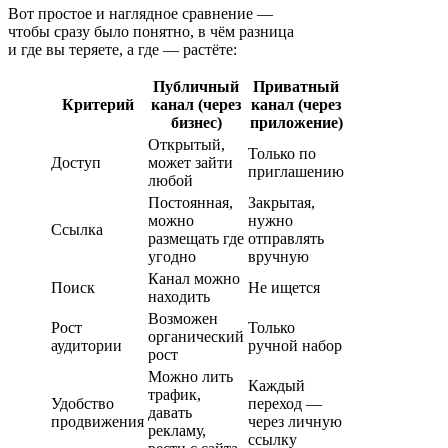
Вот простое и наглядное сравнение —
чтобы сразу было понятно, в чём разница
и где вы теряете, а где — растёте:
Публичный
Приватный
Критерий
канал (через
канал (через
бизнес)
приложение)
Открытый,
Только по
Доступ
может зайти
приглашению
любой
Постоянная,
Закрытая,
можно
нужно
Ссылка
размещать где
отправлять
угодно
вручную
Канал можно
Поиск
Не ищется
находить
Возможен
Рост
Только
органический
аудитории
ручной набор
рост
Можно лить
Каждый
трафик,
Удобство
переход —
давать
продвижения
через личную
рекламу,
ссылку