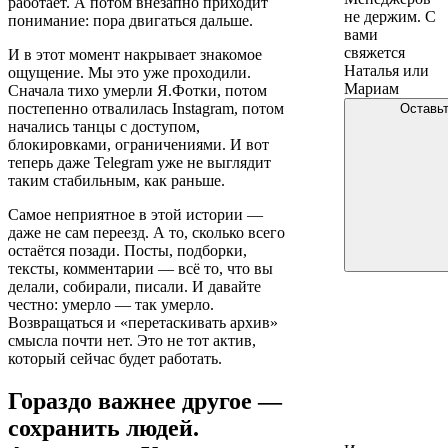
работает. А потом внезапно приходит
не держим. С
понимание: пора двигаться дальше.
вами
свяжется
И в этот момент накрывает знакомое
Наталья или
ощущение. Мы это уже проходили.
Мариам
Сначала тихо умерли Я.Фотки, потом
постепенно отвалилась Instagram, потом
Оставьт
начались танцы с доступом,
блокировками, ограничениями. И вот
теперь даже Telegram уже не выглядит
таким стабильным, как раньше.
Самое неприятное в этой истории —
даже не сам переезд. А то, сколько всего
остаётся позади. Посты, подборки,
тексты, комментарии — всё то, что вы
делали, собирали, писали. И давайте
честно: умерло — так умерло.
Возвращаться и «перетаскивать архив»
смысла почти нет. Это не тот актив,
который сейчас будет работать.
Гораздо важнее другое —
сохранить людей.