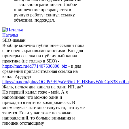
— сильно ограничивает. Любое
привлечение превращается в
ручную работу: скинул ссылку,
объяснил, подождал.
Наталья
SEO-шаман
Вообще конечно публичные ссылки пока
с не очень красивыми хвостами. Вот для
примеры ссылка на публичный канал
практика (не только в SEO) -
https://max.ru/id771407530800_biz
- и для
сравнения пригласительная ссылка на
канал Ардауда
https://max.ru/join/vOGiPe9FPyaV65nUF_HSIsnvWdnGpS3Sas0L
Жаль, нельзя два канала на один ИП, да?
Но первый канал тоже - мой. А я
напоминаю что можно один и
приходится идти на компромиссы. В
моем случае активнее тянуть то, что хуже
тянется. Если у вас тоже несколько
направлений, то больше внимания и
плюшек отстающему.