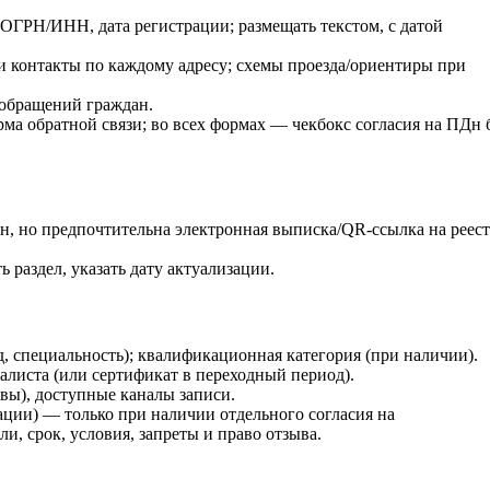
ОГРН/ИНН, дата регистрации; размещать текстом, с датой
 и контакты по каждому адресу; схемы проезда/ориентиры при
я обращений граждан.
орма обратной связи; во всех формах — чекбокс согласия на ПДн 
ан, но предпочтительна электронная выписка/QR-ссылка на реес
 раздел, указать дату актуализации.
, специальность); квалификационная категория (при наличии).
алиста (или сертификат в переходный период).
вы), доступные каналы записи.
ции) — только при наличии отдельного согласия на
и, срок, условия, запреты и право отзыва.