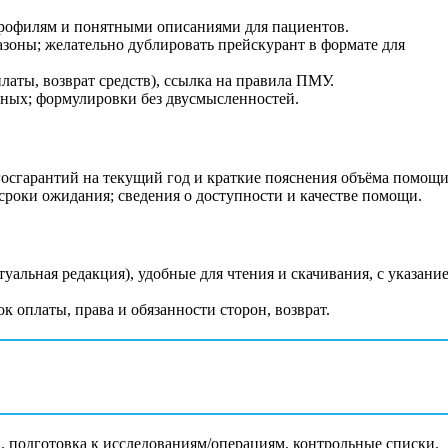
профилям и понятными описаниями для пациентов.
зоны; желательно дублировать прейскурант в формате для
латы, возврат средств), ссылка на правила ПМУ.
атных; формулировки без двусмысленностей.
сгарантий на текущий год и краткие пояснения объёма помощи
роки ожидания; сведения о доступности и качестве помощи.
альная редакция), удобные для чтения и скачивания, с указани
 оплаты, права и обязанности сторон, возврат.
, подготовка к исследованиям/операциям, контрольные списки.