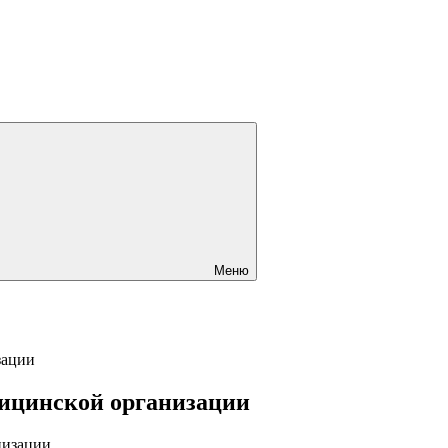
Меню
зации
дицинской организации