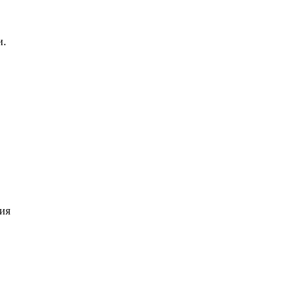
и.
ия